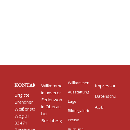
Willkommen
KONTAKT
Willkommen
Impressum
Ausstattung
in unserer
Brigitte
Datenschutz
Ferienwohnung
Lage
Brandner
in Oberau
AGB
Weißensteiner
Bildergalerie
bei
Weg 31
Preise
Berchtesgaden.
83471
Buchung
Berchtesgaden/Oberau